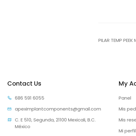
PILAR TEMP PEEK 
Contact Us
My A
686 59
1 6055
Panel
apeximplantcomp
onents@gmail.com
Mis ped
C. E 510, Segunda, 21100 Mexicali, B.C. 
Mis res
México
Mi perfil