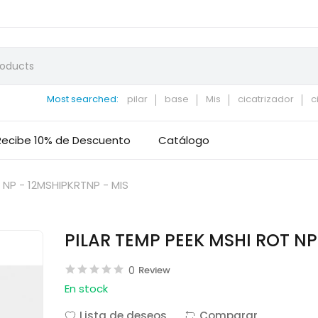
Most searched:
pilar
base
Mis
cicatrizador
c
Recibe 10% de Descuento
Catálogo
 NP - 12MSHIPKRTNP - MIS
PILAR TEMP PEEK MSHI ROT NP
0
Review
En stock
Lista de deseos
Comparar