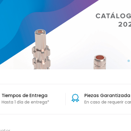
Tiempos de Entrega
Piezas Garantizada
Vida
Hasta 1 día de entrega*
En caso de requerir ca
deberá rellenar el form
correspondiente.
ocator