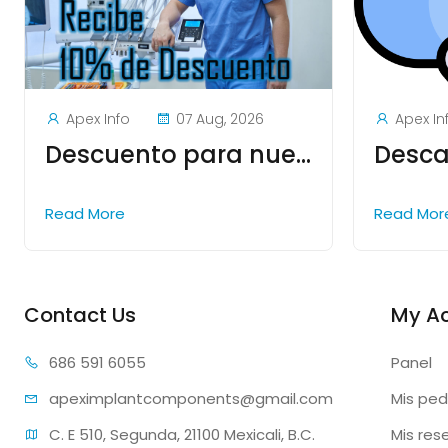
Apex Info
07 Aug, 2026
Apex In
Descuento para nuevos clientes
Desca
Read More
Read Mo
Contact Us
My A
686 59
1 6055
Panel
apeximplantcomp
onents@gmail.com
Mis ped
C. E 510, Segunda, 21100 Mexicali, B.C. 
Mis res