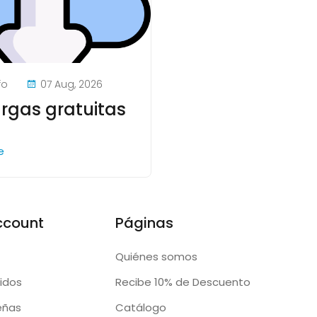
fo
07 Aug, 2026
rgas gratuitas
re
ccount
Páginas
Quiénes somos
idos
Recibe 10% de Descuento
eñas
Catálogo