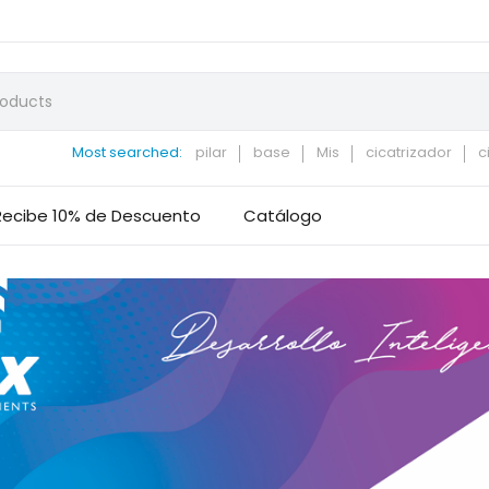
Most searched:
pilar
base
Mis
cicatrizador
c
Recibe 10% de Descuento
Catálogo