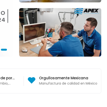
 de por
Orgullosamente Mexicana
mbio,
Manufactura de calidad en México
ulario