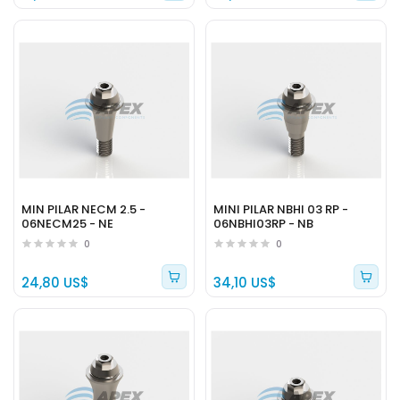
MIN PILAR NECM 2.5 -
MINI PILAR NBHI 03 RP -
06NECM25 - NE
06NBHI03RP - NB
0
0
24,80 US$
34,10 US$