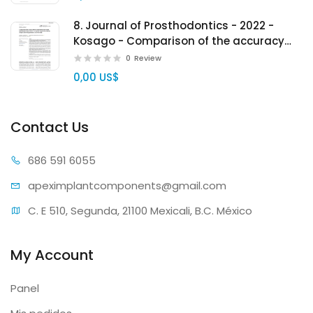
8. Journal of Prosthodontics - 2022 -
Kosago - Comparison of the accuracy
between conventional and various digital
0
Review
implant
0,00 US$
Contact Us
686 59
1 6055
apeximplantcomp
onents@gmail.com
C. E 510, Segunda, 21100 Mexicali, B.C. México
My Account
Panel