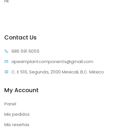
NE
Contact Us
686 59
1 6055
apeximplantcomp
onents@gmail.com
C. E 510, Segunda, 21100 Mexicali, B.C. México
My Account
Panel
Mis pedidos
Mis reseñas