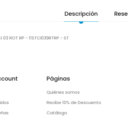
Descripción
Rese
CI 03 ROT RP - 11STCI039RTRP - ST
ccount
Páginas
Quiénes somos
idos
Recibe 10% de Descuento
eñas
Catálogo