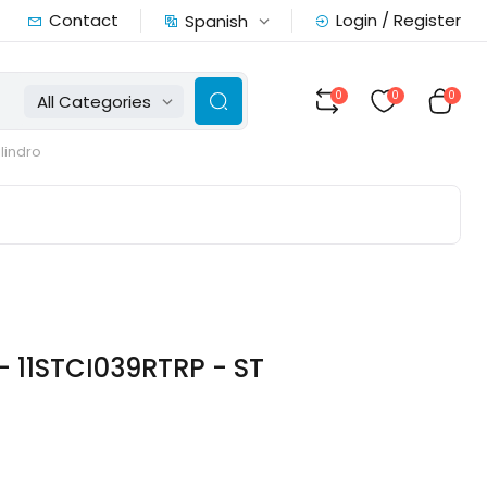
Contact
Login / Register
Spanish
0
0
0
All Categories
ilindro
- 11STCI039RTRP - ST