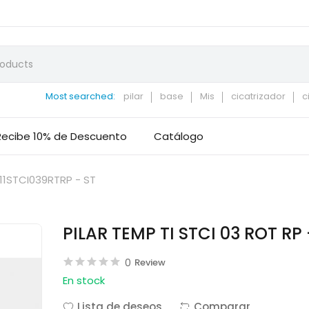
Most searched:
pilar
base
Mis
cicatrizador
c
Recibe 10% de Descuento
Catálogo
 11STCI039RTRP - ST
PILAR TEMP TI STCI 03 ROT RP 
0
Review
En stock
Lista de deseos
Comparar