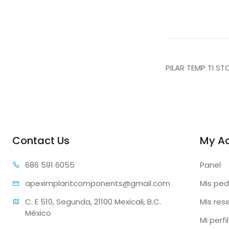
PILAR TEMP TI ST
Contact Us
My A
686 59
1 6055
Panel
apeximplantcomp
onents@gmail.com
Mis ped
C. E 510, Segunda, 21100 Mexicali, B.C. 
Mis res
México
Mi perfil