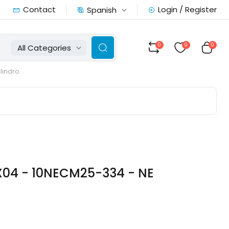
Contact
Login / Register
Spanish
0
0
0
All Categories
ilindro
X04 - 10NECM25-334 - NE