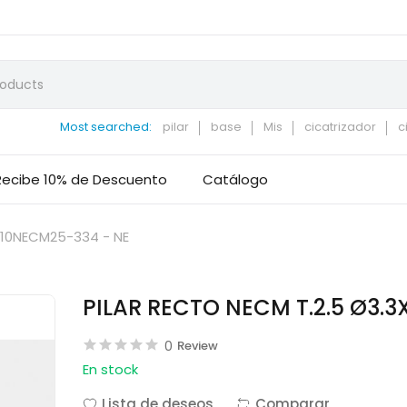
Most searched:
pilar
base
Mis
cicatrizador
c
Recibe 10% de Descuento
Catálogo
 10NECM25-334 - NE
PILAR RECTO NECM T.2.5 Ø3.3
0
Review
En stock
Lista de deseos
Comparar