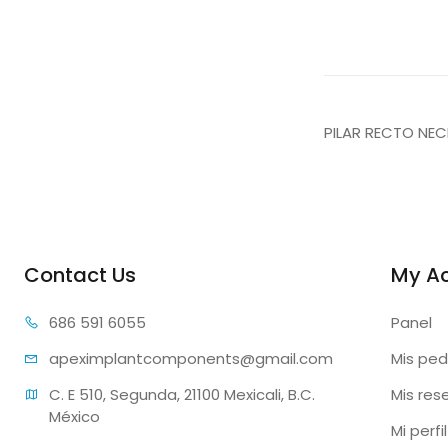
PILAR RECTO NEC
Contact Us
My A
686 59
1 6055
Panel
apeximplantcomp
onents@gmail.com
Mis ped
C. E 510, Segunda, 21100 Mexicali, B.C. 
Mis res
México
Mi perfil