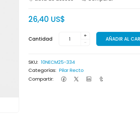
26,40 US$
+
Cantidad
AÑADIR AL CA
-
SKU:
10NECM25-334
Categorías:
Pilar Recto
Compartir: