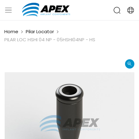
Home
Pilar Locator
PILAR LOC HSHI 04 NP - 05HSHI04NP - HS