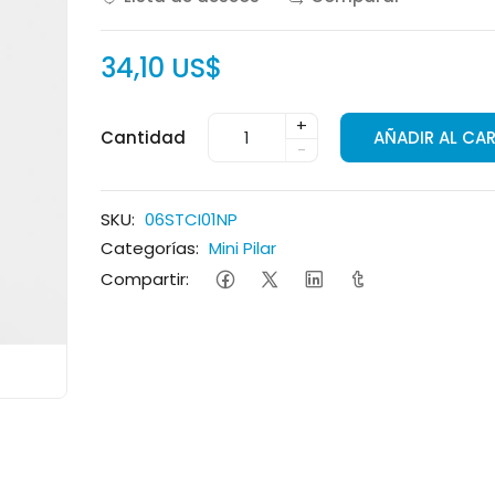
34,10 US$
+
Cantidad
AÑADIR AL CA
-
SKU:
06STCI01NP
Categorías:
Mini Pilar
Compartir: