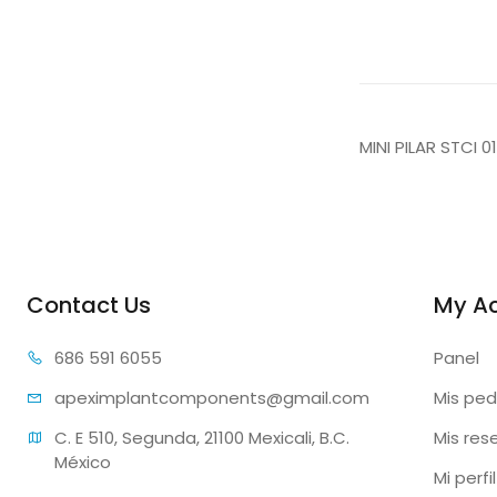
MINI PILAR STCI 0
Contact Us
My A
686 59
1 6055
Panel
apeximplantcomp
onents@gmail.com
Mis ped
C. E 510, Segunda, 21100 Mexicali, B.C. 
Mis res
México
Mi perfil