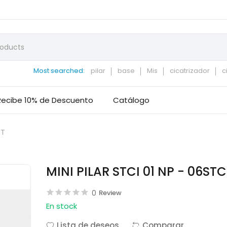
Most searched:
pilar
base
Mis
cicatrizador
c
Recibe 10% de Descuento
Catálogo
ST
MINI PILAR STCI 01 NP - 06STC
0
Review
En stock
Lista de deseos
Comparar