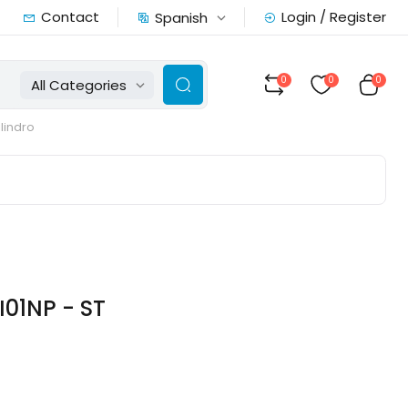
Contact
Login / Register
Spanish
0
0
0
All Categories
ilindro
I01NP - ST