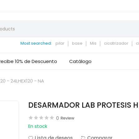
Most searched:
pilar
base
Mis
cicatrizador
c
Recibe 10% de Descuento
Catálogo
20 - 24LHEX120 - NA
DESARMADOR LAB PROTESIS HEX
0
Review
En stock
Lista de deseos
Comparar