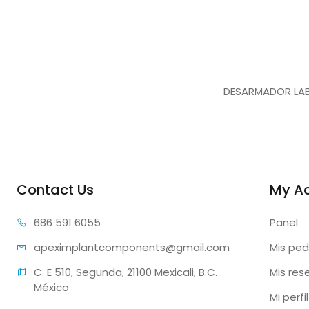
DESARMADOR LAB 
Contact Us
My A
686 59
1 6055
Panel
apeximplantcomp
onents@gmail.com
Mis ped
C. E 510, Segunda, 21100 Mexicali, B.C. 
Mis res
México
Mi perfil