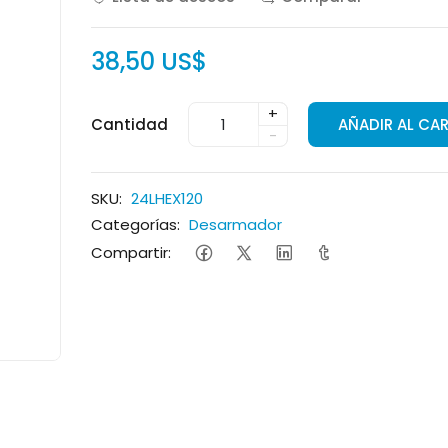
38,50 US$
+
Cantidad
AÑADIR AL CA
-
SKU:
24LHEX120
Categorías:
Desarmador
Compartir: