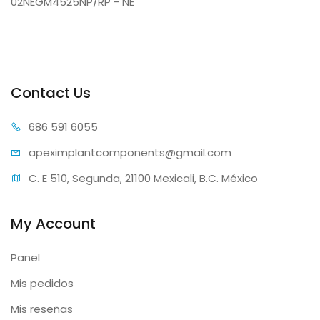
02NEGM4525NP/RP - NE
Contact Us
686 59
1 6055
apeximplantcomp
onents@gmail.com
C. E 510, Segunda, 21100 Mexicali, B.C. México
My Account
Panel
Mis pedidos
Mis reseñas