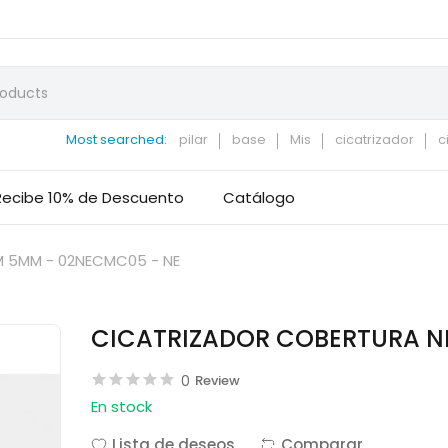
Most searched:
pilar
base
Mis
cicatrizador
c
Recibe 10% de Descuento
Catálogo
 5MM - 02NECMC05 - NE
CICATRIZADOR COBERTURA N
0
Review
En stock
Lista de deseos
Comparar