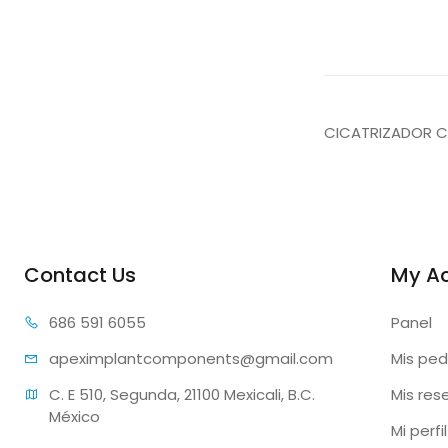
CICATRIZADOR C
Contact Us
My A
686 59
1 6055
Panel
apeximplantcomp
onents@gmail.com
Mis ped
C. E 510, Segunda, 21100 Mexicali, B.C. 
Mis res
México
Mi perfil