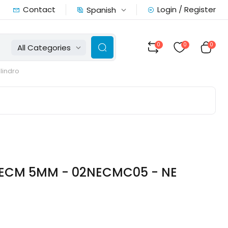
Contact
Login / Register
Spanish
0
0
0
All Categories
ilindro
ECM 5MM - 02NECMC05 - NE