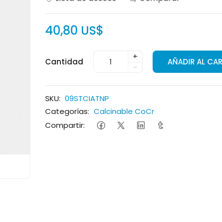
40,80 US$
+
Cantidad
AÑADIR AL CA
-
SKU:
09STCIATNP
Categorías:
Calcinable CoCr
Compartir: