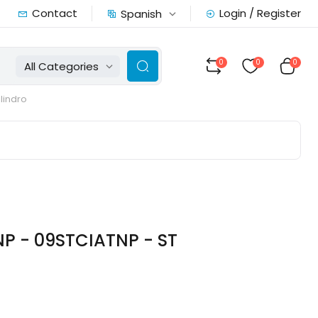
Contact
Login / Register
Spanish
0
0
0
All Categories
ilindro
P - 09STCIATNP - ST