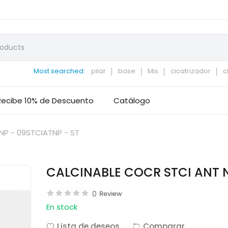
Most searched:
pilar
base
Mis
cicatrizador
c
Recibe 10% de Descuento
Catálogo
NP - 09STCIATNP - ST
CALCINABLE COCR STCI ANT N
0
Review
En stock
Lista de deseos
Comparar