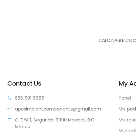
CALCINABLE COCR
Contact Us
My A
686 59
1 6055
Panel
apeximplantcomp
onents@gmail.com
Mis ped
C. E 510, Segunda, 21100 Mexicali, B.C. 
Mis res
México
Mi perfil