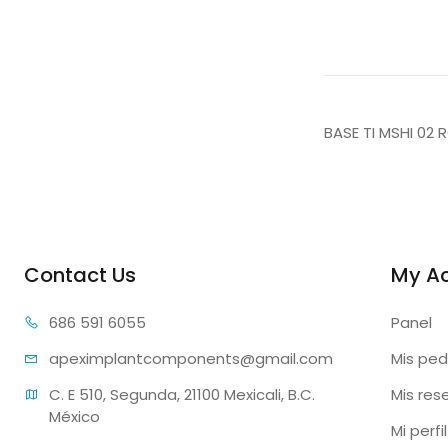
BASE TI MSHI 02
Contact Us
My A
686 59
1 6055
Panel
apeximplantcomp
onents@gmail.com
Mis ped
C. E 510, Segunda, 21100 Mexicali, B.C. 
Mis res
México
Mi perfil