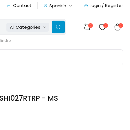
Contact
Login / Register
Spanish
0
0
0
All Categories
ilindro
MSHI027RTRP - MS