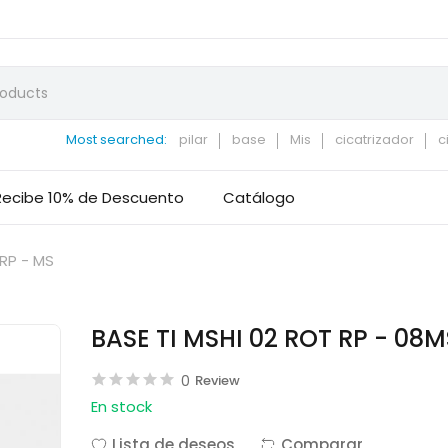
Most searched:
pilar
base
Mis
cicatrizador
c
Recibe 10% de Descuento
Catálogo
RP - MS
BASE TI MSHI 02 ROT RP - 08
0
Review
En stock
Lista de deseos
Comparar