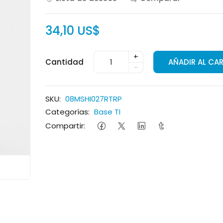
34,10 US$
+
Cantidad
AÑADIR AL CA
-
SKU:
08MSHI027RTRP
Categorías:
Base TI
Compartir: